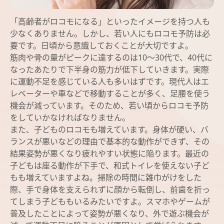
「高齢者がロコモになる」といったイメージを持つ人も
少なくありません。しかし、若い人にもロコモ予防は必
要です。日頃から意識しておくことが大切ですよ。
筋肉や骨の量がピークに達するのは10～30代で、40代に
なったあたりで下半身の筋力が低下していきます。実際
に運動不足を感じている人も多いはずです。現代人はエ
レベーターや車などで移動することが多く、足腰を使う
機会が減っています。そのため、若い頃からロコモ予防
をしていかなければなりません。
また、子どものロコモも増えています。身体が硬い、バ
ランスが悪いなどの理由で基本的な動作ができず、その
結果姿勢が悪くなり疲れやすい状態に陥ります。最近の
子どもは座る動作が下手で、和式トイレを使えない子ど
もも増えていますよね。掃除の時間に雑巾がけをした
際、手で身体を支えられずに顔から転倒し、前歯を折っ
てしまう子どももいるみたいですよ。スマホやゲームが
普及したことによって姿勢が悪くなり、外で遊ぶ機会が